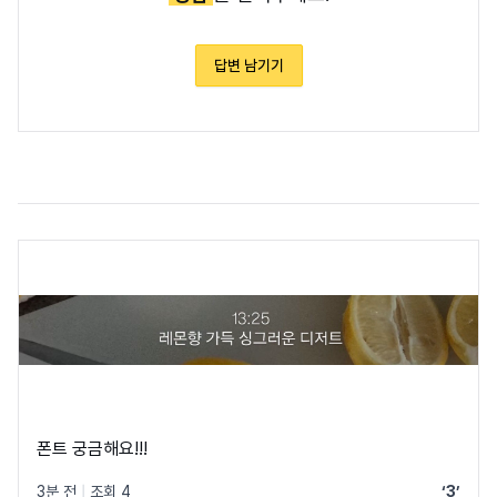
답변 남기기
폰트 궁금해요!!!
3분 전
|
조회 4
‘3’