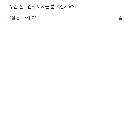
무슨 폰트인지 아시는 분 계신가요?ㅠ
1일 전
|
조회 73
슬