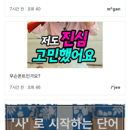
7시간 전
|
조회 40
m*gan
무슨폰트인가요?
7시간 전
|
조회 46
i*jee