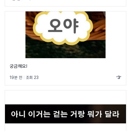
궁금해요!
19분 전
|
조회 23
‘3’