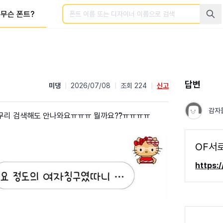
검색
무슨 폰트?
답변
미댕
|
2026/07/08
|
조회 224
|
신고
감자
무리 검색해도 안나와요ㅠㅠㅠ 뭘까요??̆̈ㅠㅠㅠㅠ
OF서
https: