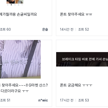
씨체가뭘까용 손글씨일까요
폰트 찾아주세요 ㅠㅠ
조회 60
은슬
14시간 전
|
조회 52
 찾아주세요~~~!! G마켓 산스?
폰트 궁금해요 ㅜㅜㅜ
 다르더라구요 ㅜㅜ
조회 51
n*wic
17시간 전
|
조회 53