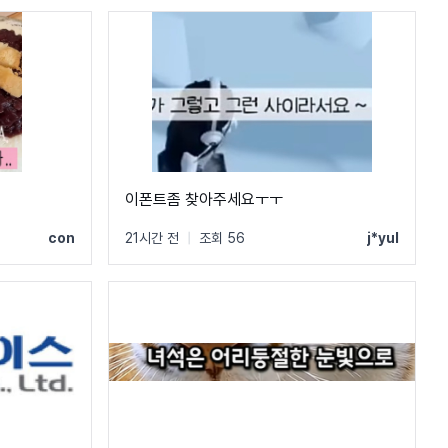
이폰트좀 찾아주세요ㅜㅜ
con
21시간 전
|
조회 56
j*yul