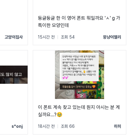
둥글둥글 한 이 영어 폰트 뭐일까요 'ㅅ' g 가
특이한 모양인데
고양이집사
15시간 전
|
조회 54
뚱냥이젤리
이 폰트 계속 찾고 있는데 뭔지 아시는 분 계
실까요...?🥹
s*onj
18시간 전
|
조회 66
히히