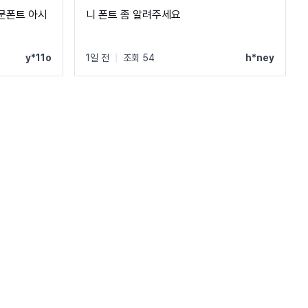
문폰트 아시
니 폰트 좀 알려주세요
y*11o
1일 전
|
조회 54
h*ney