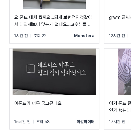
요 폰트 대체 뭘까요...되게 보편적인것같아
grwm 글
서 대입해보니 맞는게 없네요...고수님들 도
와주세요...ㅠㅠ
1시간 전
|
조회 22
Monstera
12시간 전
|
이폰트가 너무 궁그뮤ㅐ요
이거 폰트 좀
인가 했는데
15시간 전
|
조회 58
아갈파이터
17시간 전
|