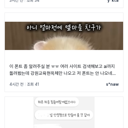
3시간 전
|
조회 34
y*kta
이 폰트 좀 알려주실 분 ㅠㅠ 여러 사이트 검색해보고 ai까지
돌려봤는데 강원교육현옥체만 나오고 저 폰트는 안 나오네요
ㅠㅠ
4시간 전
|
조회 41
s*naw