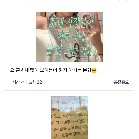
요 글씨체 많이 보이는데 뭔지 아시는 분?!🥺
1시간 전
|
조회 22
꽁팔꽁오