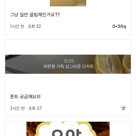
그냥 일반 굴림체인가요??
1시간 전
|
조회 32
0*30q
폰트 궁금해요!!!
2시간 전
|
조회 37
‘3’