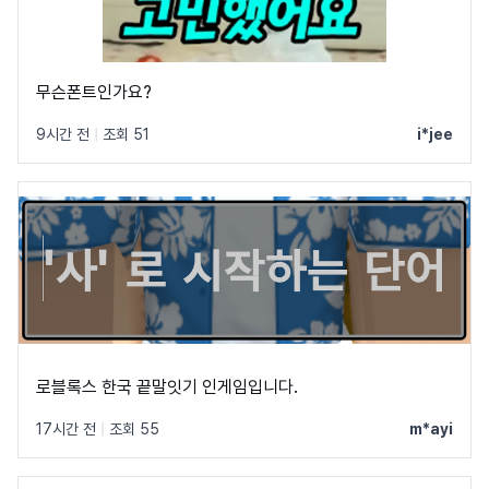
무슨폰트인가요?
9시간 전
|
조회 51
i*jee
로블록스 한국 끝말잇기 인게임입니다.
17시간 전
|
조회 55
m*ayi