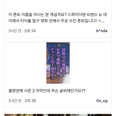
이 폰트 이름을 아시는 분 계실까요? 스파이더맨 브랜드 뉴 데
이에서 타이틀 말구 영화 안에서 주로 쓰인 폰트입니다! ㅜㅜ
크레딧이랑 지역 이름 자막에 쓰였었어요! C, Q가 정원에 가
3시간 전
|
조회 34
b*nda
깝고 t가 유독 가로가 짧아서 예쁘더라구요
불량연애 시즌 2 자막인데 무슨 글씨체인가요??
5시간 전
|
조회 38
0o_og