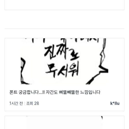
폰트 궁금합니다…!! 자간도 삐뚤빼뚤한 느낌입니다
1시간 전
|
조회 28
k*llu