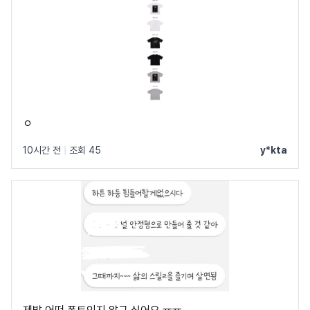
ㅇ
10시간 전
|
조회 45
y*kta