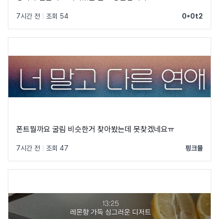
7시간 전
|
조회 54
0*0t2
폰트뭘까요 굴림 비슷한거 찾아봤는데 못찾겠네요ㅠ
7시간 전
|
조회 47
핑크뮬