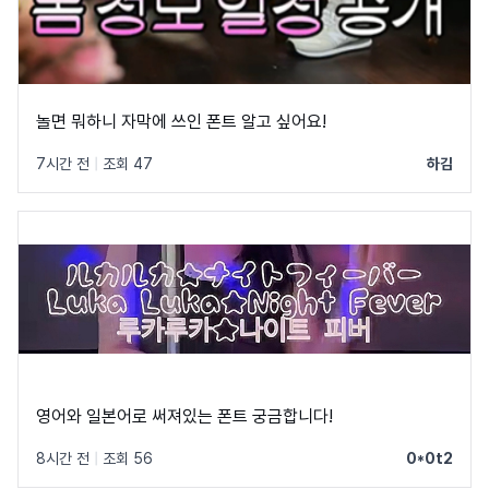
놀면 뭐하니 자막에 쓰인 폰트 알고 싶어요!
7시간 전
|
조회 47
하김
영어와 일본어로 써져있는 폰트 궁금합니다!
8시간 전
|
조회 56
0*0t2