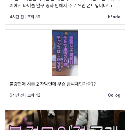
이에서 타이틀 말구 영화 안에서 주로 쓰인 폰트입니다! ㅜㅜ
크레딧이랑 지역 이름 자막에 쓰였었어요! C, Q가 정원에 가
4시간 전
|
조회 39
b*nda
깝고 t가 유독 가로가 짧아서 예쁘더라구요
불량연애 시즌 2 자막인데 무슨 글씨체인가요??
6시간 전
|
조회 42
0o_og