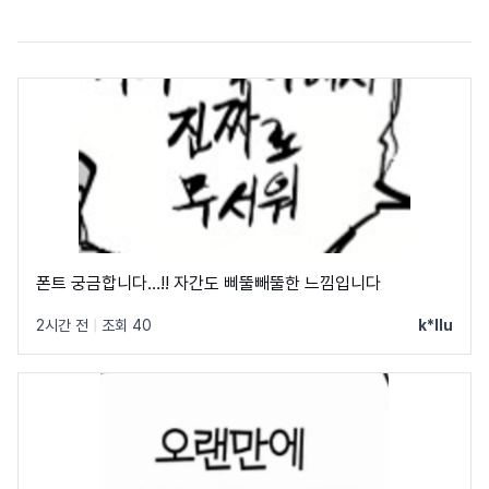
폰트 궁금합니다…!! 자간도 삐뚤빼뚤한 느낌입니다
2시간 전
|
조회 40
k*llu