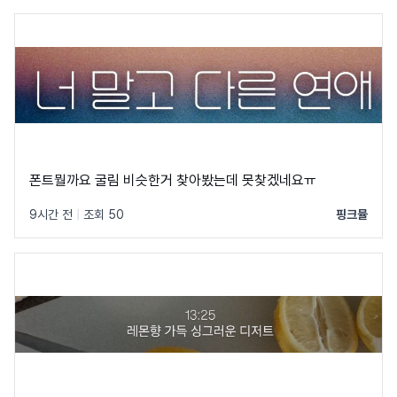
폰트뭘까요 굴림 비슷한거 찾아봤는데 못찾겠네요ㅠ
9시간 전
|
조회 50
핑크뮬