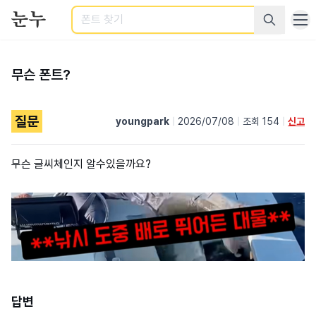
검색
무슨 폰트?
질문
youngpark
|
2026/07/08
|
조회 154
|
신고
무슨 글씨체인지 알수있을까요?
답변