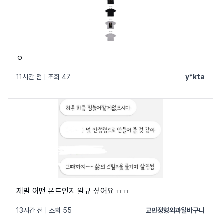
ㅇ
11시간 전
|
조회 47
y*kta
제발 어떤 폰트인지 알규 싶어요 ㅠㅠ
13시간 전
|
조회 55
고민정형외과일바구니