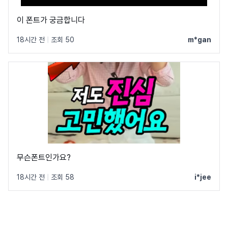
이 폰트가 궁금합니다
18시간 전
|
조회 50
m*gan
무슨폰트인가요?
18시간 전
|
조회 58
i*jee