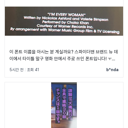
이 폰트 이름을 아시는 분 계실까요? 스파이더맨 브랜드 뉴 데
이에서 타이틀 말구 영화 안에서 주로 쓰인 폰트입니다! ㅜㅜ
크레딧이랑 지역 이름 자막에 쓰였었어요! C, Q가 정원에 가
5시간 전
|
조회 41
b*nda
깝고 t가 유독 가로가 짧아서 예쁘더라구요