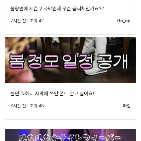
불량연애 시즌 2 자막인데 무슨 글씨체인가요??
7시간 전
|
조회 42
0o_og
놀면 뭐하니 자막에 쓰인 폰트 알고 싶어요!
8시간 전
|
조회 48
하김