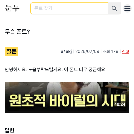
검색
무슨 폰트?
질문
a*akj
|
2026/07/09
|
조회 179
|
신고
안녕하세요. 도움부탁드릴게요. 이 폰트 너무 궁금해요
답변