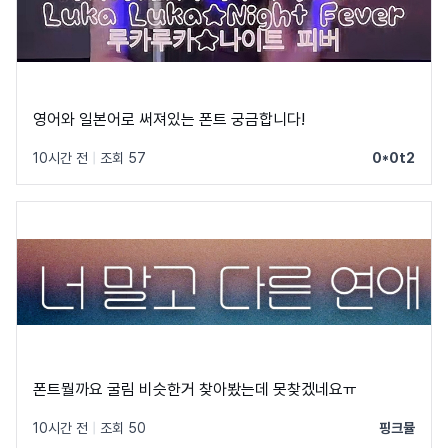
영어와 일본어로 써져있는 폰트 궁금합니다!
10시간 전
|
조회 57
0*0t2
폰트뭘까요 굴림 비슷한거 찾아봤는데 못찾겠네요ㅠ
10시간 전
|
조회 50
핑크뮬