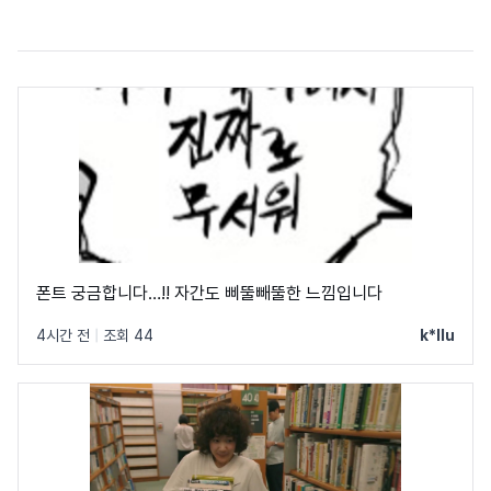
폰트 궁금합니다…!! 자간도 삐뚤빼뚤한 느낌입니다
4시간 전
|
조회 44
k*llu