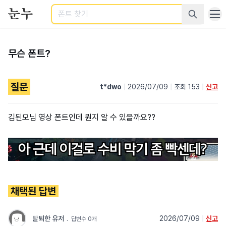
검색
무슨 폰트?
질문
t*dwo
|
2026/07/09
|
조회 153
|
신고
김된모님 영상 폰트인데 뭔지 알 수 있을까요??
채택된 답변
탈퇴한 유저
﹒
2026/07/09
|
신고
답변수 0개