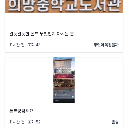
알듯말듯한 폰트 무엇인지 아시는 분
11시간 전
|
조회 43
무엇이 똑같을까
폰트궁금해요
11시간 전
|
조회 52
은슬