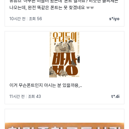
유튜브 '아무튼 떠들러 왔는데' 폰트 뭘까요? 비슷한 글씨체는
나오는데, 완전 똑같은 폰트는 못 찾겠네요 ㅠㅠ
10시간 전
|
조회 56
s*iyo
이거 무슨폰트인지 아시는 분 있을까용,..
11시간 전
|
조회 43
t*.di