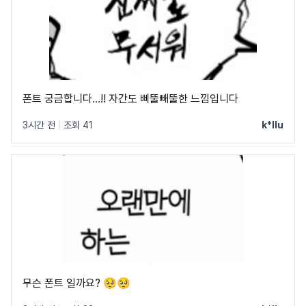
폰트 궁금합니다…!! 자간도 삐뚤빼뚤한 느낌입니다
3시간 전
|
조회 41
k*llu
무슨 폰트 일까요? 🥺🥺