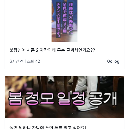
불량연애 시즌 2 자막인데 무슨 글씨체인가요??
6시간 전
|
조회 42
0o_og
놀면 뭐하니 자막에 쓰인 폰트 알고 싶어요!