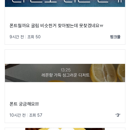
폰트뭘까요 굴림 비슷한거 찾아봤는데 못찾겠네요ㅠ
9시간 전
|
조회 50
핑크뮬
폰트 궁금해요!!!
10시간 전
|
조회 57
‘3’