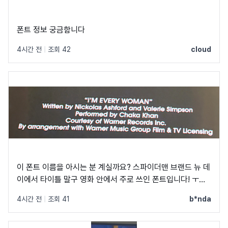
폰트 정보 궁금함니다
4시간 전
|
조회 42
cloud
이 폰트 이름을 아시는 분 계실까요? 스파이더맨 브랜드 뉴 데
이에서 타이틀 말구 영화 안에서 주로 쓰인 폰트입니다! ㅜㅜ
크레딧이랑 지역 이름 자막에 쓰였었어요! C, Q가 정원에 가
4시간 전
|
조회 41
b*nda
깝고 t가 유독 가로가 짧아서 예쁘더라구요