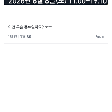
이건 무슨 폰트일까요? ㅜㅜ
1일 전
|
조회 89
i*sub