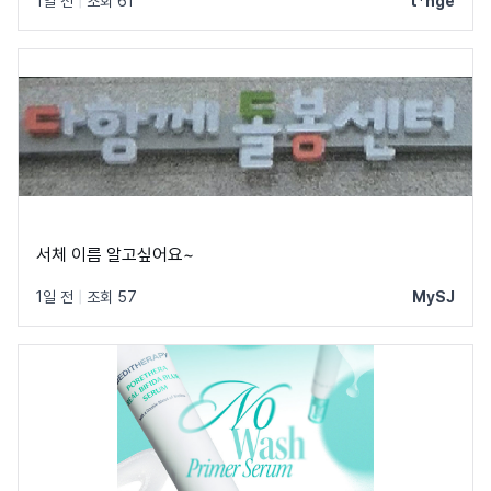
1일 전
|
조회 61
t*nge
서체 이름 알고싶어요~
1일 전
|
조회 57
MySJ