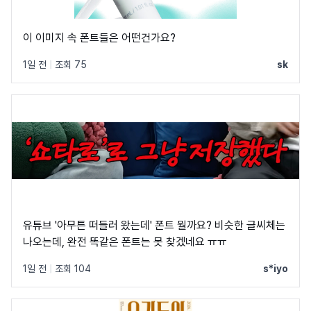
이 이미지 속 폰트들은 어떤건가요?
1일 전
|
조회 75
sk
유튜브 '아무튼 떠들러 왔는데' 폰트 뭘까요? 비슷한 글씨체는
나오는데, 완전 똑같은 폰트는 못 찾겠네요 ㅠㅠ
1일 전
|
조회 104
s*iyo