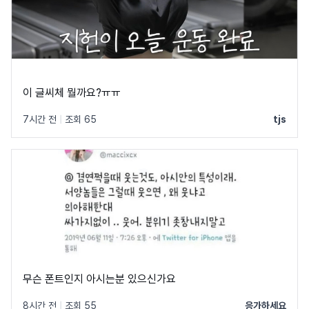
이 글씨체 뭘까요?ㅠㅠ
7시간 전
|
조회 65
tjs
무슨 폰트인지 아시는분 있으신가요
8시간 전
|
조회 55
응가하세요