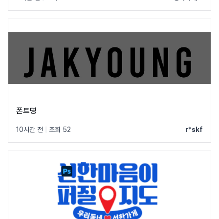
폰트명
10시간 전
|
조회 52
r*skf