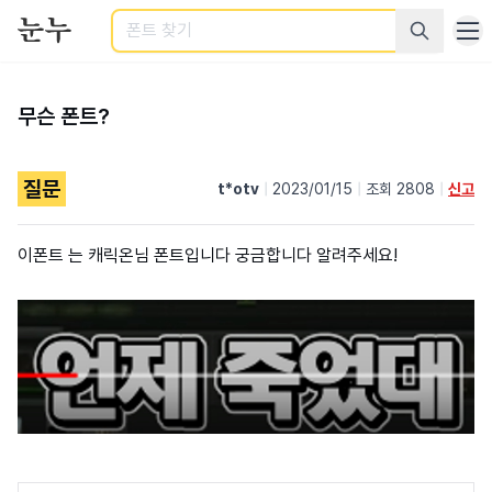
검색
무슨 폰트?
질문
t*otv
|
2023/01/15
|
조회 2808
|
신고
이폰트 는 캐릭온님 폰트입니다 궁금합니다 알려주세요!