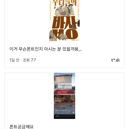
이거 무슨폰트인지 아시는 분 있을까용,..
1일 전
|
조회 77
t*.di
폰트궁금해요