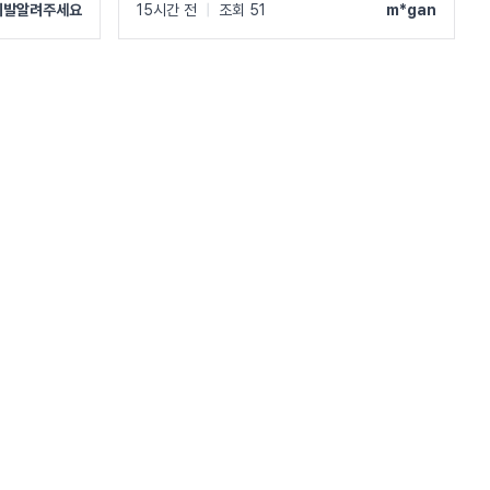
제발알려주세요
15시간 전
|
조회 51
m*gan