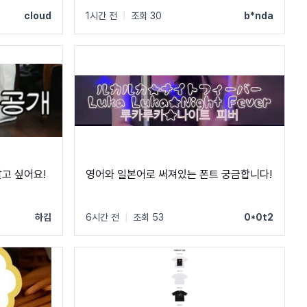
안에서 주로 쓰인 폰트입니다! ㅜㅜ 크레딧
cloud
1시간 전
|
조회 30
b*nda
이랑 지역 이름 자막에 쓰였었어요! C, Q가
정원에 가깝고 t가 유독 가로가 짧아서 예쁘
더라구요
알고 싶어요!
영어와 일본어로 써져있는 폰트 궁금합니다!
하김
6시간 전
|
조회 53
0*0t2