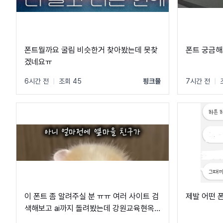
폰트뭘까요 굴림 비슷한거 찾아봤는데 못찾
폰트 궁금해요
겠네요ㅠ
6시간 전
|
조회 45
핑크뮬
7시간 전
|
이 폰트 좀 알려주실 분 ㅠㅠ 여러 사이트 검
제발 어떤 
색해보고 ai까지 돌려봤는데 강원교육현옥
체만 나오고 저 폰트는 안 나오네요 ㅠㅠ