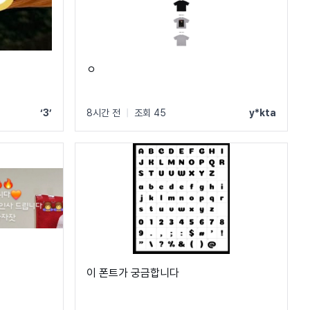
ㅇ
‘3’
8시간 전
|
조회 45
y*kta
이 폰트가 궁금합니다