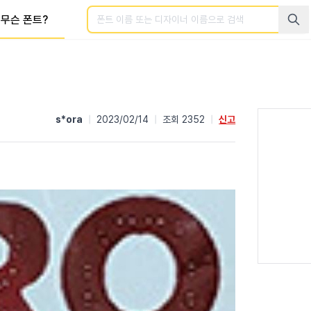
검색
무슨 폰트?
s*ora
|
2023/02/14
|
조회 2352
|
신고