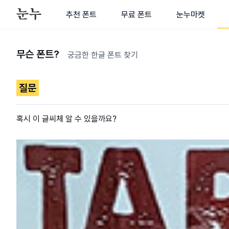
추천 폰트
무료 폰트
눈누마켓
무슨 폰트?
궁금한 한글 폰트 찾기
질문
혹시 이 글씨체 알 수 있을까요?