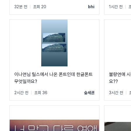
32분 전
|
조회 20
bhi
1시간 전
|
조
이나연님 릴스에서 나온 폰트인데 한글폰트
불량연애 시
무엇일까요?
요??
2시간 전
|
조회 36
숲세권
3시간 전
|