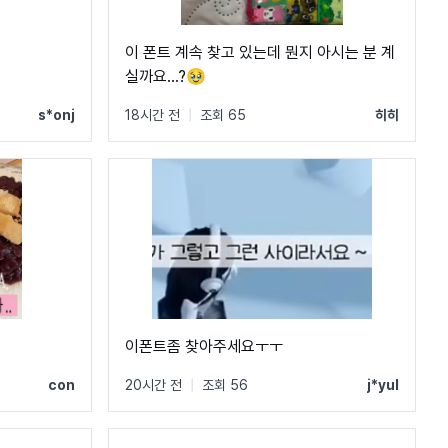
이 폰트 계속 찾고 있는데 뭔지 아시는 분 계
실까요...?🥹
s*onj
18시간 전
|
조회 65
히히
이폰트좀 찾아주세요ㅜㅜ
con
20시간 전
|
조회 56
j*yul