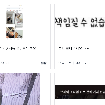
씨체가뭘까용 손글씨일까요
폰트 찾아주세요 ㅠㅠ
조회 60
은슬
14시간 전
|
조회 52