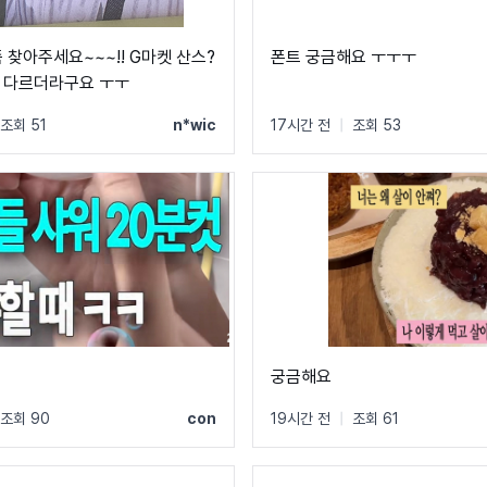
 찾아주세요~~~!! G마켓 산스?
폰트 궁금해요 ㅜㅜㅜ
 다르더라구요 ㅜㅜ
조회 51
n*wic
17시간 전
|
조회 53
궁금해요
조회 90
con
19시간 전
|
조회 61