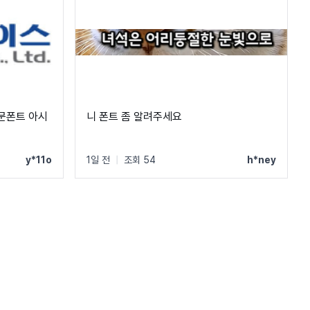
문폰트 아시
니 폰트 좀 알려주세요
y*11o
1일 전
|
조회 54
h*ney