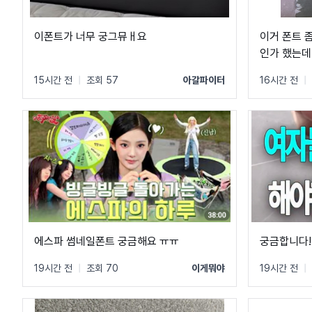
이폰트가 너무 궁그뮤ㅐ요
이거 폰트 좀
인가 했는데
15시간 전
|
조회 57
아갈파이터
16시간 전
|
에스파 썸네일폰트 궁금해요 ㅠㅠ
궁금합니다!
19시간 전
|
조회 70
이게뭐야
19시간 전
|