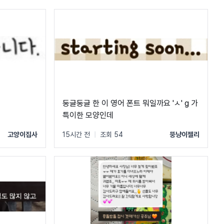
둥글둥글 한 이 영어 폰트 뭐일까요 'ㅅ' g 가
특이한 모양인데
고양이집사
15시간 전
|
조회 54
뚱냥이젤리