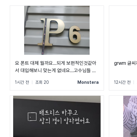
요 폰트 대체 뭘까요...되게 보편적인것같아
grwm 글
서 대입해보니 맞는게 없네요...고수님들 도
와주세요...ㅠㅠ
1시간 전
|
조회 20
Monstera
12시간 전
|