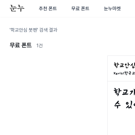
추천 폰트
무료 폰트
눈누마켓
'학교안심 붓펜' 검색 결과
무료 폰트
1건
Keris(한