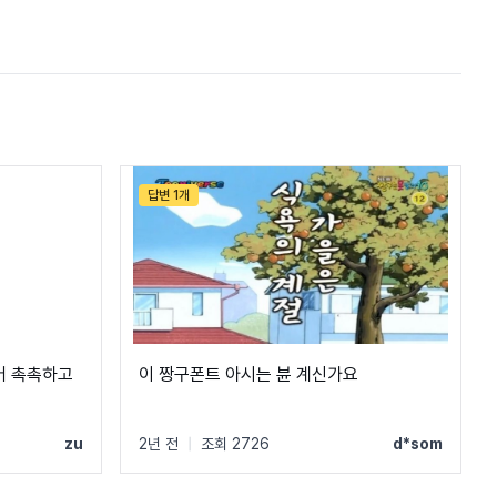
답변 1개
어 촉촉하고
이 짱구폰트 아시는 뷴 계신가요
zu
2년 전
|
조회 2726
d*som