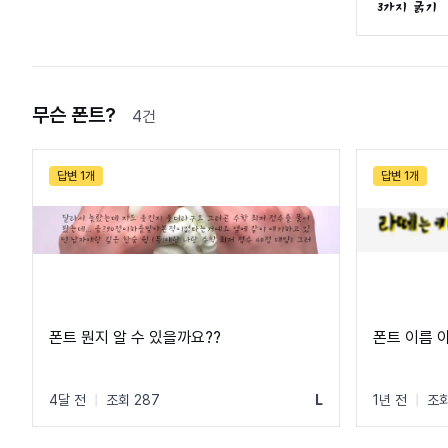
3가지 굵기
무슨 폰트?
4건
답변 1개
답변 1개
폰트 뭔지 알 수 있을까요??
폰트 이름 아
4달 전
|
조회 287
L
1년 전
|
조회