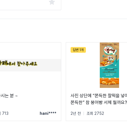
답변 1개
시는 분 ~
사진 상단에 “쫀득한 찰떡을 넣
쫀득한” 참 붕어빵 서체 뭘까요?
 713
hani****
2년 전
|
조회 2752