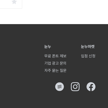
눈누
눈누마켓
무료 폰트 제보
입점 신청
기업 광고 문의
자주 묻는 질문