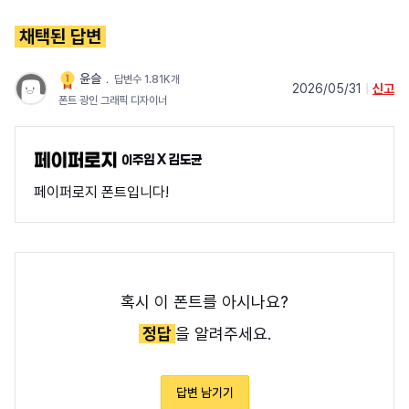
채택된 답변
윤슬
﹒
답변수 1.81K개
2026/05/31
|
신고
폰트 광인 그래픽 디자이너
이주임 X 김도균
페이퍼로지 폰트입니다!
혹시 이 폰트를 아시나요?
정답
을 알려주세요.
답변 남기기