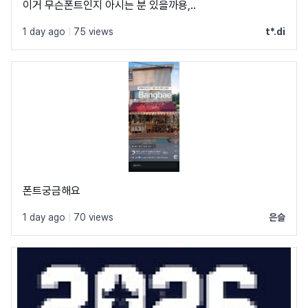
이거 무슨폰트인지 아시는 분 있을까용,..
1 day ago
|
75 views
t*.di
폰트궁금해요
1 day ago
|
70 views
은슬