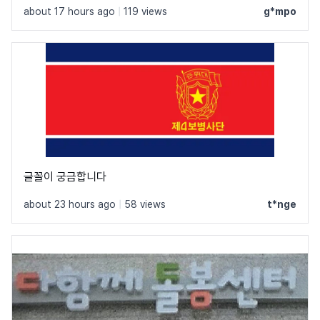
about 17 hours ago
|
119 views
g*mpo
글꼴이 궁금합니다
about 23 hours ago
|
58 views
t*nge