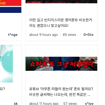
이런 길고 빈티지스러운 영어폰트 비슷한거
라도 괜찮으니 찾고싶어요!
s
t*nge
about 9 hours ago
|
49 views
0*0to
요?
유튜브 '아무튼 떠들러 왔는데' 폰트 뭘까요?
비슷한 글씨체는 나오는데, 완전 똑같은 폰
트는 못 찾겠네요 ㅠㅠ
s
sk
about 11 hours ago
|
57 views
s*iyo