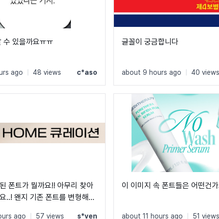
알 수 있을까요ㅠㅠ
글꼴이 궁금합니다
urs ago
|
48 views
c*aso
about 9 hours ago
|
40 view
된 폰트가 뭘까요!! 아무리 찾아
이 이미지 속 폰트들은 어떤건가
요..! 왠지 기존 폰트를 변형해서
같기도 한데!! 고수분들 부탁드립
ours ago
|
57 views
s*ven
about 11 hours ago
|
51 view