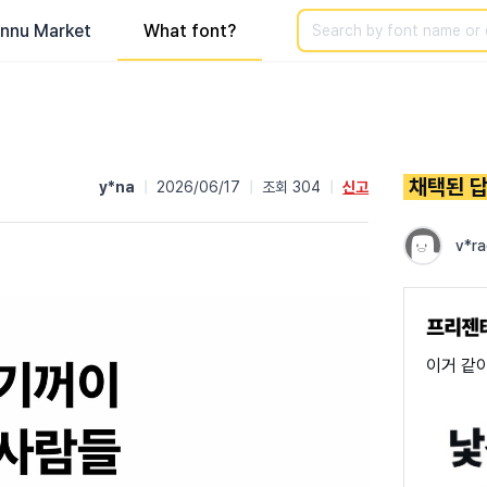
Search
nnu Market
What font?
채택된 
y*na
|
2026/06/17
|
조회 304
|
신고
v*ra
이거 같