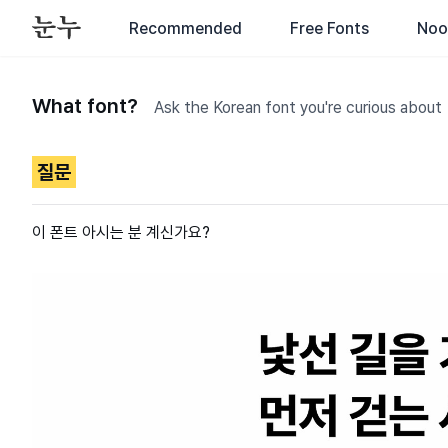
Recommended
Free Fonts
Noo
What font?
Ask the Korean font you're curious about
질문
이 폰트 아시는 분 계신가요?