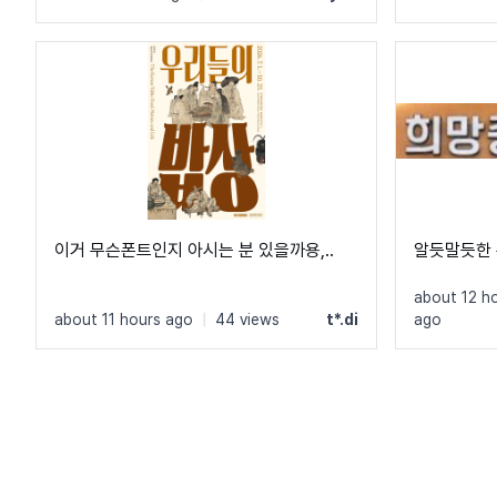
니다!
이거 무슨폰트인지 아시는 분 있을까용,..
알듯말듯한 
about 12 h
about 11 hours ago
|
44 views
t*.di
ago