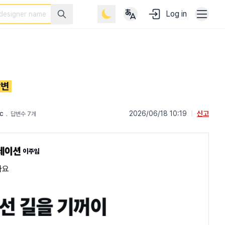
Log in
답변
c
﹒
2026/06/18 10:19
|
신고
답변수 7개
이주임
아요