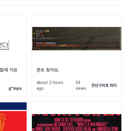
색할때 가끔
폰트 찾아요.
about 2 hours
34
|
천년구미호 피티
g*mpo
ago
views