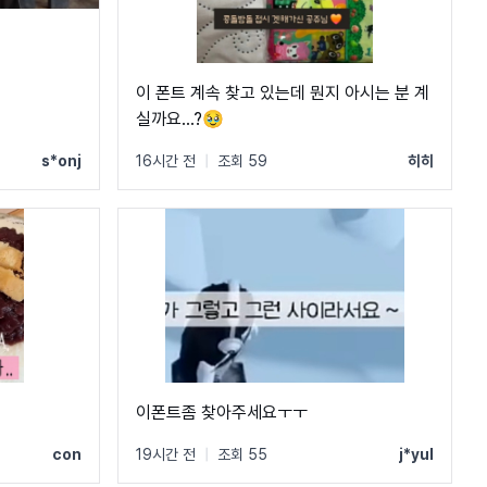
이 폰트 계속 찾고 있는데 뭔지 아시는 분 계
실까요...?🥹
s*onj
16시간 전
|
조회 59
히히
이폰트좀 찾아주세요ㅜㅜ
con
19시간 전
|
조회 55
j*yul