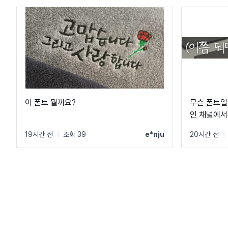
이 폰트 뭘까요?
무슨 폰트일
인 채널에서
19시간 전
|
조회 39
e*nju
20시간 전
|