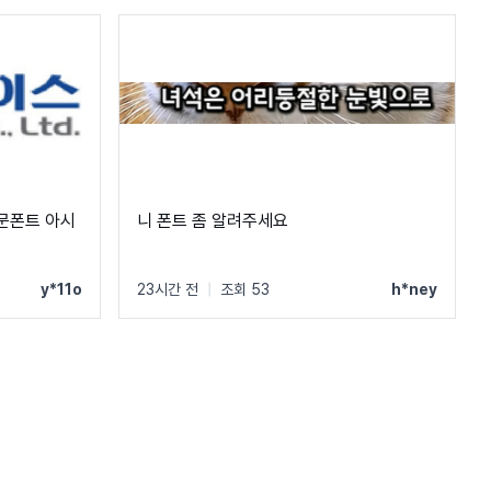
문폰트 아시
니 폰트 좀 알려주세요
y*11o
23시간 전
|
조회 53
h*ney