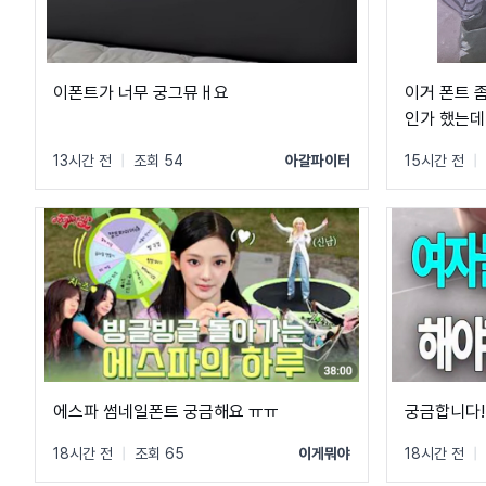
이폰트가 너무 궁그뮤ㅐ요
이거 폰트 좀
인가 했는데
13시간 전
|
조회 54
아갈파이터
15시간 전
|
에스파 썸네일폰트 궁금해요 ㅠㅠ
궁금합니다!
18시간 전
|
조회 65
이게뭐야
18시간 전
|