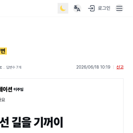
로그인
답변
c
﹒
2026/06/18 10:19
|
신고
답변수 7개
이주임
아요