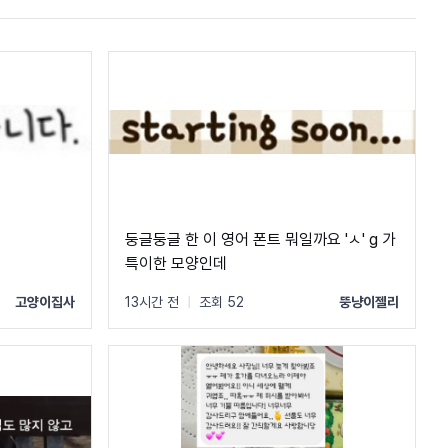
둥글둥글 한 이 영어 폰트 뭐일까요 'ㅅ' g 가
특이한 모양인데
고양이집사
13시간 전
|
조회 52
뚱냥이젤리