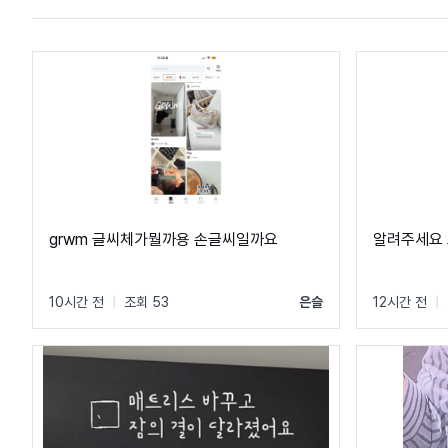
grwm 글씨체가뭘까용 손글씨일까요
알려주세요
10시간 전
|
조회 53
은슬
12시간 전
|