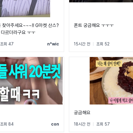
 찾아주세요~~~!! G마켓 산스?
폰트 궁금해요 ㅜㅜㅜ
 다르더라구요 ㅜㅜ
조회 47
n*wic
15시간 전
|
조회 52
궁금해요
조회 84
con
18시간 전
|
조회 57