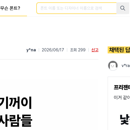
검색
무슨 폰트?
채택된 
y*na
|
2026/06/17
|
조회 299
|
신고
v*ra
이거 같