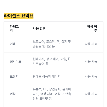
라이선스 요약표
카테고
허용 여
사용 범위
리
부
브로슈어, 포스터, 책, 잡지 및
인쇄
사용 가능
출판용 인쇄물 등
웹페이지, 광고 배너, 메일, E-
웹사이트
사용 가능
브로슈어 등
포장지
판매용 상품의 패키지
사용 가능
유튜브, CF, 상업영화, 뮤직비
영상
디오, 영상 자막, 영상 오프닝/
사용 가능
엔딩 크레딧 등