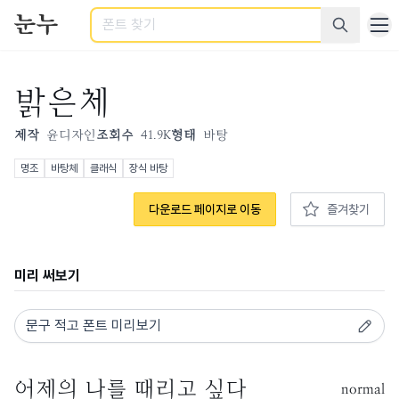
검색
밝은체
제작
윤디자인
조회수
41.9K
형태
바탕
명조
바탕체
클래식
장식 바탕
다운로드 페이지로 이동
즐겨찾기
미리 써보기
normal