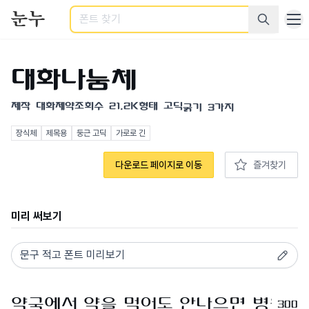
검색
대화나눔체
제작
대화제약
조회수
21.2K
형태
고딕
굵기
3가지
장식체
제목용
둥근 고딕
가로로 긴
다운로드 페이지로 이동
즐겨찾기
미리 써보기
300