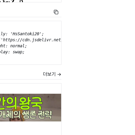
ly: 'HsSantoki20';

('https://cdn.jsdelivr.net/gh/projectnoonnu/2405@1.0/HSSa
ht: normal;

lay: swap;

더보기 →