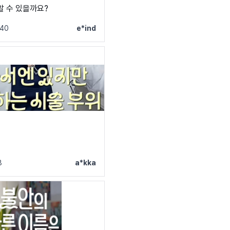
알 수 있을까요?
 모든 폰트 보기 →
40
e*ind
요
8
a*kka