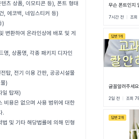
텐츠 상품, 이모티콘 등), 폰트 형태
무슨 폰트인지 
건, 에코백, 네임스티커 등)
토끼네활자공장의
7시간 전
|
조회 
등)
제작 및 변환하여 온라인상에 배포 및 게
답변 1개
브랜드명, 상품명, 각종 패키지 디자인
전탑, 전기 이용 간판, 공공시설물
물)
글꼴알려주세
파일 탑재)
2일 전
|
조회 7
스 비용은 없으며 사용 범위에 대한
다.
답변 2개
약법 및 기타 해당법률에 의해 민형