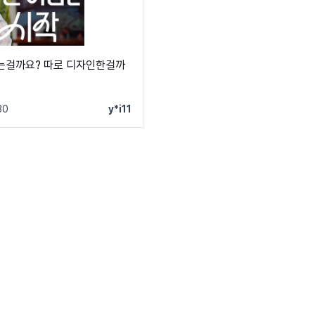
는걸까요? 따로 디자인한걸까
30
y*i11