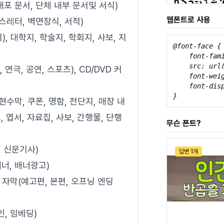
배포 문서, 단체 내부 문서및 서식)
웹폰트로 사용
스레터, 벽면장식, 서적)
, 대학지, 학술지, 학회지, 사보, 지
@font-face {

    font-fami
    src: url
극, 공연, 스포츠), CD/DVD 커
    font-weig
    font-disp
}
수막, 쿠폰, 명함, 전단지, 매장 내
, 엽서, 자료집, 사보, 간행물, 단행
무슨 폰트?
, 신문기사)
답변 1개
너, 배너광고)
화 자막(예고편, 본편, 오프닝 엔딩
, 임베딩)