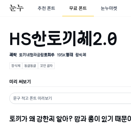
추천 폰트
무료 폰트
눈누마켓
HS산토끼체2.0
제작
토끼네활자공장
조회수
195K
형태
장식체
장식체
동글동글
꼬인 글자
미리 써보기