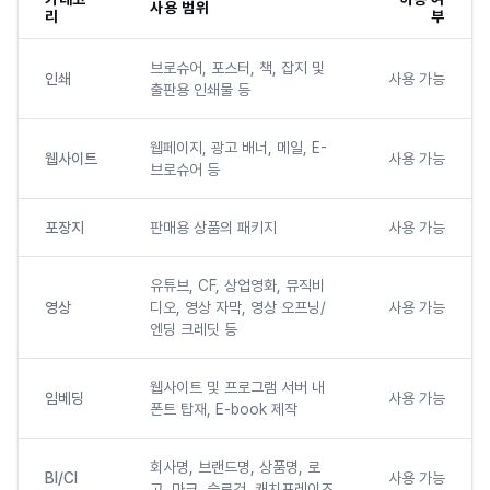
사용 범위
리
부
브로슈어, 포스터, 책, 잡지 및
인쇄
사용 가능
출판용 인쇄물 등
웹페이지, 광고 배너, 메일, E-
웹사이트
사용 가능
브로슈어 등
포장지
판매용 상품의 패키지
사용 가능
유튜브, CF, 상업영화, 뮤직비
영상
디오, 영상 자막, 영상 오프닝/
사용 가능
엔딩 크레딧 등
웹사이트 및 프로그램 서버 내
임베딩
사용 가능
폰트 탑재, E-book 제작
회사명, 브랜드명, 상품명, 로
BI/CI
사용 가능
고, 마크, 슬로건, 캐치프레이즈