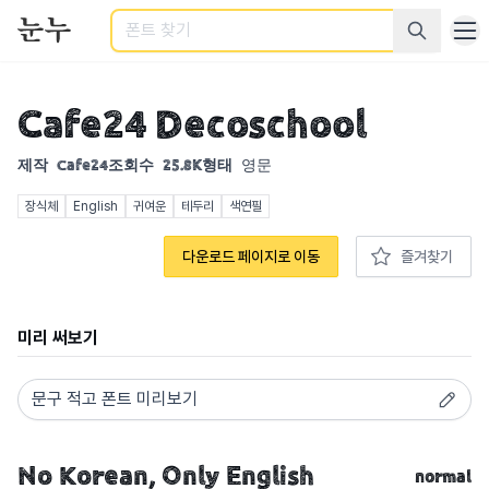
검색
Cafe24 Decoschool
제작
Cafe24
조회수
25.8K
형태
영문
장식체
English
귀여운
테두리
색연필
다운로드 페이지로 이동
즐겨찾기
미리 써보기
normal