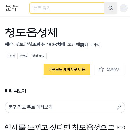
검색
청도읍성체
제작
청도군청
조회수
19.9K
형태
고전체
굵기
2가지
고전체
붓글씨
장식 바탕
다운로드 페이지로 이동
즐겨찾기
미리 써보기
300