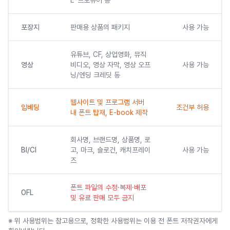
E-브로슈어 등
포장지
판매용 상품의 패키지
사용 가능
유튜브, CF, 상업영화, 뮤직
영상
비디오, 영상 자막, 영상 오프
사용 가능
닝/엔딩 크레딧 등
웹사이트 및 프로그램 서버
임베딩
조건부 허용
내 폰트 탑재, E-book 제작
회사명, 브랜드명, 상품명, 로
BI/CI
고, 마크, 슬로건, 캐치프레이
사용 가능
즈
폰트 파일의 수정·복제·배포
OFL
및 유료 판매 모두 금지
※ 위 사용범위는 참고용으로, 정확한 사용범위는 이용 전 폰트 저작권자에게