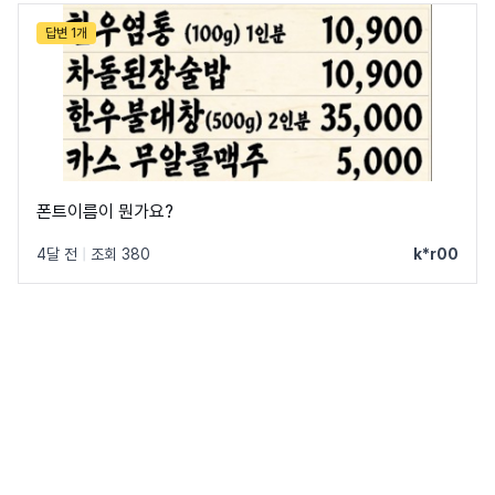
답변 1개
폰트이름이 뭔가요?
4달 전
|
조회 380
k*r00