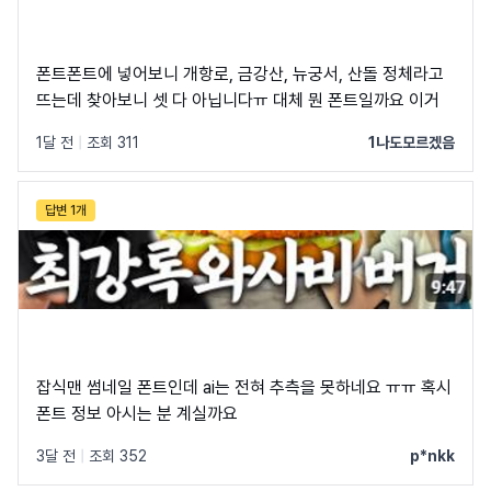
폰트폰트에 넣어보니 개항로, 금강산, 뉴궁서, 산돌 정체라고
뜨는데 찾아보니 셋 다 아닙니다ㅠ 대체 뭔 폰트일까요 이거
1달 전
|
조회 311
1나도모르겠음
답변 1개
잡식맨 썸네일 폰트인데 ai는 전혀 추측을 못하네요 ㅠㅠ 혹시
폰트 정보 아시는 분 계실까요
3달 전
|
조회 352
p*nkk