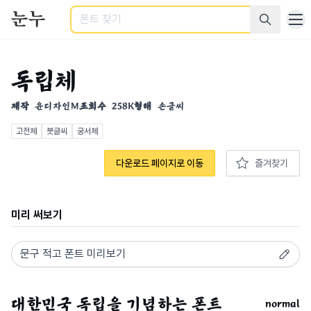
검색
독립체
제작
윤디자인M
조회수
258K
형태
손글씨
고전체
붓글씨
궁서체
다운로드 페이지로 이동
즐겨찾기
미리 써보기
normal