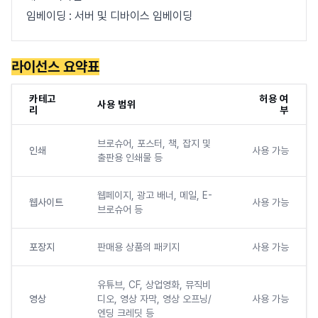
임베이딩 : 서버 및 디바이스 임베이딩
라이선스 요약표
카테고
허용 여
사용 범위
리
부
브로슈어, 포스터, 책, 잡지 및
인쇄
사용 가능
출판용 인쇄물 등
웹페이지, 광고 배너, 메일, E-
웹사이트
사용 가능
브로슈어 등
포장지
판매용 상품의 패키지
사용 가능
유튜브, CF, 상업영화, 뮤직비
영상
디오, 영상 자막, 영상 오프닝/
사용 가능
엔딩 크레딧 등