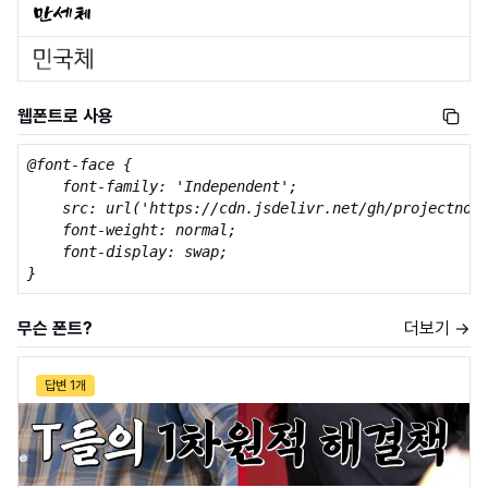
웹폰트로 사용
@font-face {

    font-family: 'Independent';

    src: url('https://cdn.jsdelivr.net/gh/projectnoon
    font-weight: normal;

    font-display: swap;

}
무슨 폰트?
더보기 →
답변 1개