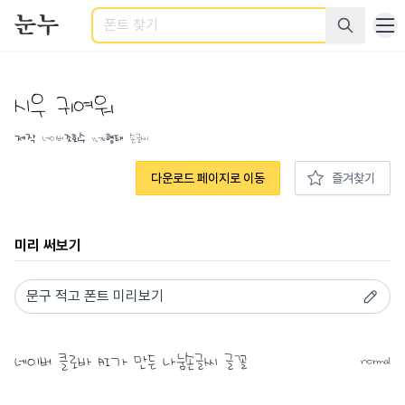
검색
시우 귀여워
제작
네이버
조회수
11.7K
형태
손글씨
다운로드 페이지로 이동
즐겨찾기
미리 써보기
normal