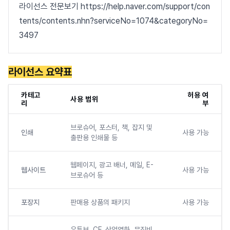
라이선스 전문보기 https://help.naver.com/support/con
tents/contents.nhn?serviceNo=1074&categoryNo=
3497
라이선스 요약표
카테고
허용 여
사용 범위
리
부
브로슈어, 포스터, 책, 잡지 및
인쇄
사용 가능
출판용 인쇄물 등
웹페이지, 광고 배너, 메일, E-
웹사이트
사용 가능
브로슈어 등
포장지
판매용 상품의 패키지
사용 가능
유튜브, CF, 상업영화, 뮤직비