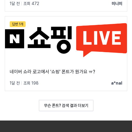
1달 전
|
조회 472
미니미
답변 1개
네이버 쇼라 로고에서 '쇼핑' 폰트가 뭔가요 ㅠ?
1달 전
|
조회 198
a*nal
무슨 폰트? 검색 결과 더보기