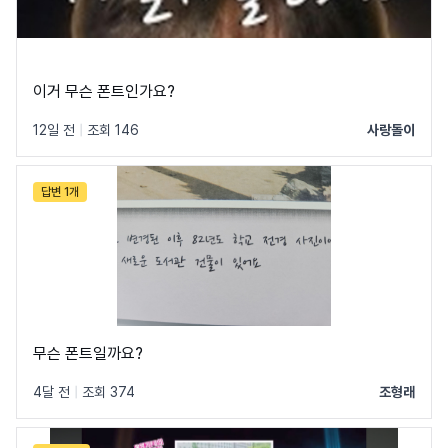
이거 무슨 폰트인가요?
12일 전
|
조회 146
사랑돌이
답변 1개
네이버의 모든 폰트 보기 →
무슨 폰트일까요?
4달 전
|
조회 374
조형래