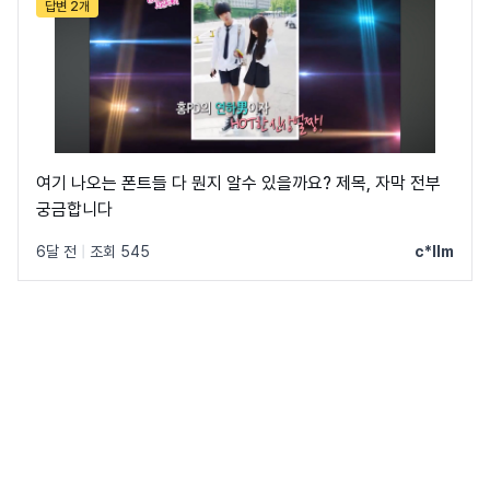
답변 2개
여기 나오는 폰트들 다 뭔지 알수 있을까요? 제목, 자막 전부
궁금합니다
6달 전
|
조회 545
c*llm