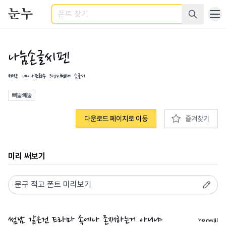
검색
나눔손글씨펜
제작
네이버
조회수
328K
형태
손글씨
삐뚤빼뚤
다운로드 페이지로 이동
즐겨찾기
미리 써보기
normal