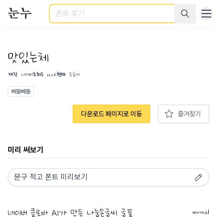
검색
맛있는체
제작
네이버
조회수
14.6K
형태
손글씨
삐뚤빼뚤
다운로드 페이지로 이동
즐겨찾기
미리 써보기
normal