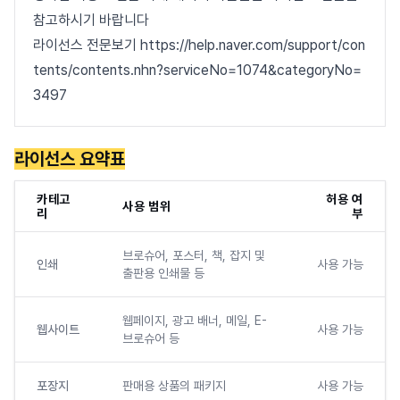
참고하시기 바랍니다
라이선스 전문보기 https://help.naver.com/support/con
tents/contents.nhn?serviceNo=1074&categoryNo=
3497
라이선스 요약표
카테고
허용 여
사용 범위
리
부
브로슈어, 포스터, 책, 잡지 및
인쇄
사용 가능
출판용 인쇄물 등
웹페이지, 광고 배너, 메일, E-
웹사이트
사용 가능
브로슈어 등
포장지
판매용 상품의 패키지
사용 가능