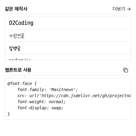
같은 제작사
더보기 →
웹폰트로 사용
@font-face {

    font-family: 'Masitneun';

    src: url('https://cdn.jsdelivr.net/gh/projectnoon
    font-weight: normal;

    font-display: swap;

}