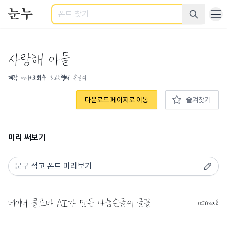
검색
사랑해 아들
제작
네이버
조회수
15.6K
형태
손글씨
다운로드 페이지로 이동
즐겨찾기
미리 써보기
normal