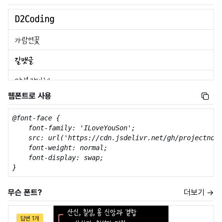
웹폰트로 사용
@font-face {

    font-family: 'ILoveYouSon';

    src: url('https://cdn.jsdelivr.net/gh/projectnoon
    font-weight: normal;

    font-display: swap;

}
무슨 폰트?
더보기 →
답변 1개