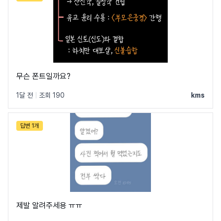
무슨 폰트일까요?
1달 전
|
조회 190
kms
네이버의 모든 폰트 보기 →
답변 1개
제발 알려주세용 ㅠㅠ