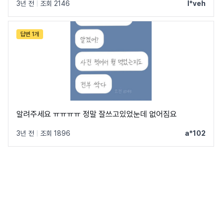
3년 전
|
조회 2146
l*veh
답변 1개
알려주세요 ㅠㅠㅠㅠ 정말 잘쓰고있었눈데 없어짐요
3년 전
|
조회 1896
a*102