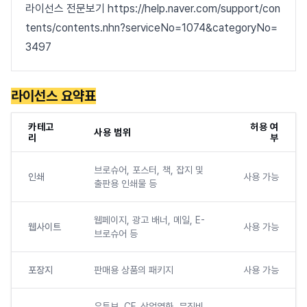
라이선스 전문보기 https://help.naver.com/support/con
tents/contents.nhn?serviceNo=1074&categoryNo=
3497
라이선스 요약표
카테고
허용 여
사용 범위
리
부
브로슈어, 포스터, 책, 잡지 및
인쇄
사용 가능
출판용 인쇄물 등
웹페이지, 광고 배너, 메일, E-
웹사이트
사용 가능
브로슈어 등
포장지
판매용 상품의 패키지
사용 가능
유튜브, CF, 상업영화, 뮤직비