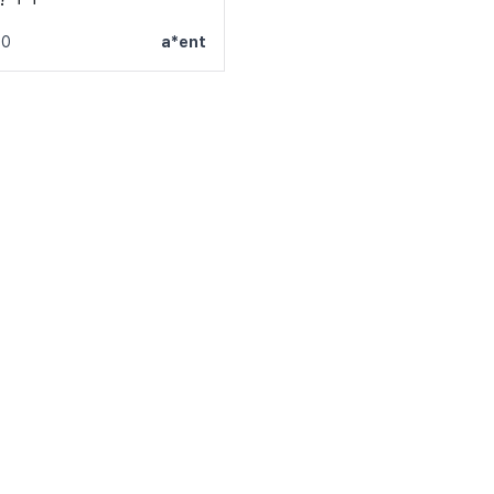
폰트 보기 →
30
a*ent