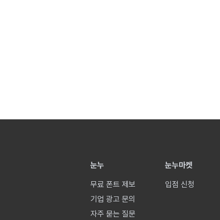
눈누
눈누마켓
무료 폰트 제보
입점 신청
기업 광고 문의
자주 묻는 질문