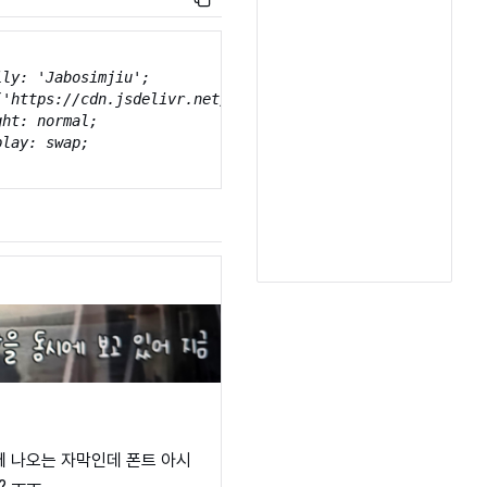
ly: 'Jabosimjiu';

('https://cdn.jsdelivr.net/gh/projectnoonnu/naverfont_09@
ht: normal;

lay: swap;

에 나오는 자막인데 폰트 아시
? ㅜㅜ