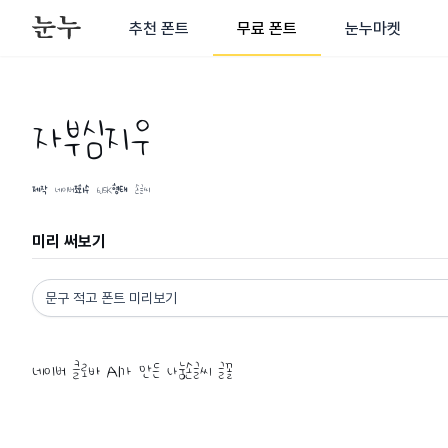
추천 폰트
무료 폰트
눈누마켓
자부심지우
제작
네이버
조회수
6.15K
형태
손글씨
미리 써보기