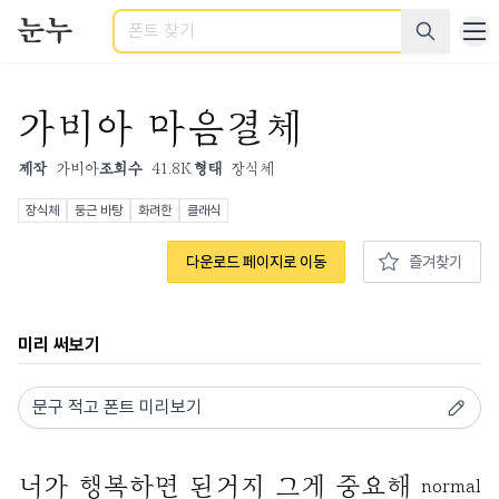
검색
가비아 마음결체
제작
가비아
조회수
41.8K
형태
장식체
장식체
둥근 바탕
화려한
클래식
다운로드 페이지로 이동
즐겨찾기
미리 써보기
normal