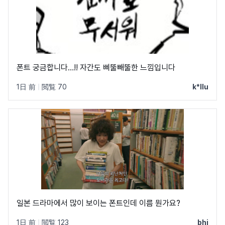
폰트 궁금합니다…!! 자간도 삐뚤빼뚤한 느낌입니다
1日 前
|
閲覧 70
k*llu
일본 드라마에서 많이 보이는 폰트인데 이름 뭔가요?
1日 前
|
閲覧 123
bhi