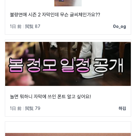
불량연애 시즌 2 자막인데 무슨 글씨체인가요??
1日 前
|
閲覧 87
0o_og
놀면 뭐하니 자막에 쓰인 폰트 알고 싶어요!
1日 前
|
閲覧 79
하김