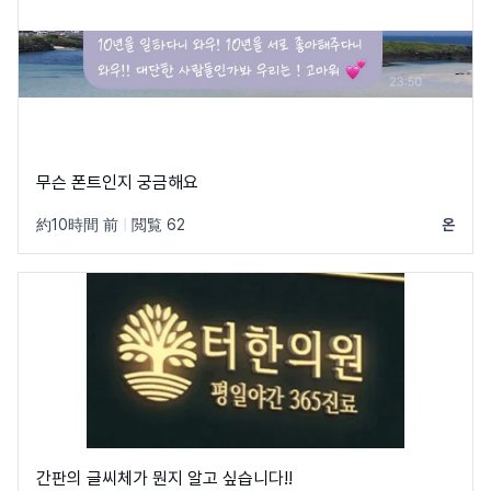
무슨 폰트인지 궁금해요
約10時間 前
|
閲覧 62
온
간판의 글씨체가 뭔지 알고 싶습니다!!