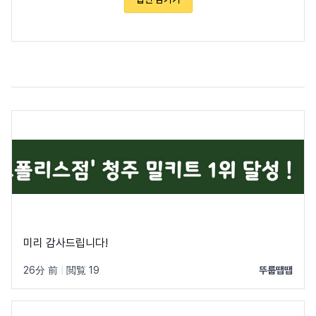
미리 감사드립니다!
26分 前
|
閲覧 19
뚜룹땝땝