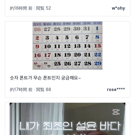
約16時間 前
|
閲覧 52
w*ohy
숫자 폰트가 무슨 폰트인지 궁금해요~
約17時間 前
|
閲覧 88
rose****