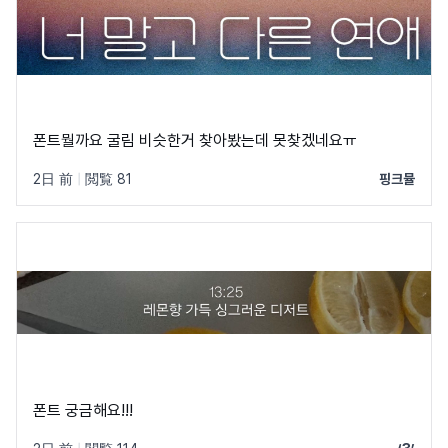
폰트뭘까요 굴림 비슷한거 찾아봤는데 못찾겠네요ㅠ
2日 前
|
閲覧 81
핑크뮬
폰트 궁금해요!!!