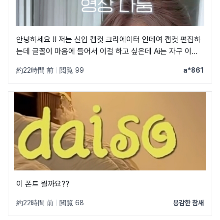
안녕하세요 !! 저는 신입 캡컷 크리에이터 인데여 캡컷 편집하
는데 글꼴이 마음에 들어서 이걸 하고 싶은데 Ai는 자구 이상
한 글꼴만 알려줘서 물어봐요 ㅠㅜ 제발 빨리 알려주세요 .. 저
約22時間 前
|
閲覧 99
a*861
이 글꼴 가지고싶어요 ㅠ ㅂ ㅠ
이 폰트 뭘까요??
約22時間 前
|
閲覧 68
용감한 참새