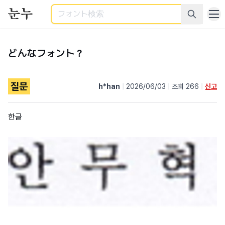
検索
どんなフォント？
질문
h*han
|
2026/06/03
|
조회 266
|
신고
한글