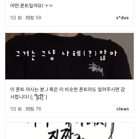
어떤 폰트일까요! ㅜㅜ
1日 前
|
閲覧 59
x*dus
이 폰트 아시는 분..! 혹은 이 비슷한 폰트라도 알려주시면 감
사합니다! (;´༎ຶД༎ຶ`)
1日 前
|
閲覧 76
clean