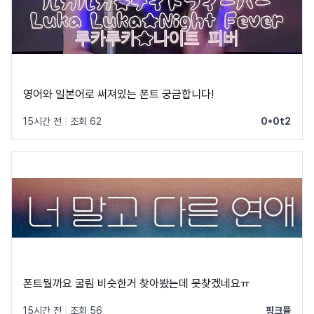
영어와 일본어로 써져있는 폰트 궁금합니다!
15시간 전
|
조회 62
0*0t2
폰트뭘까요 굴림 비슷한거 찾아봤는데 못찾겠네요ㅠ
15시간 전
|
조회 56
핑크뮬