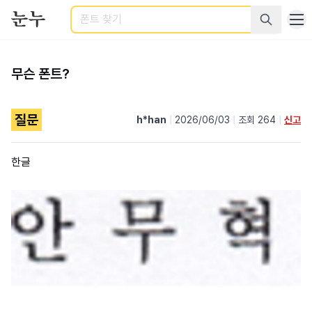
검색
무슨 폰트?
질문
h*han
|
2026/06/03
|
조회 264
|
신고
한글