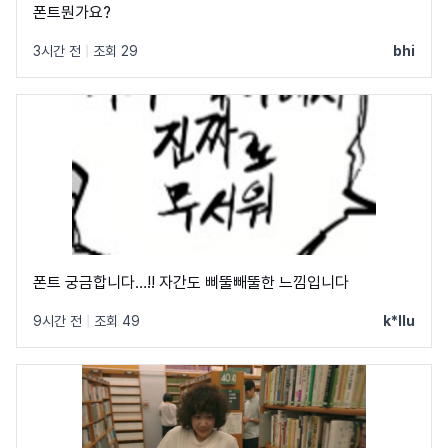
폰트뭔가요?
3시간 전
|
조회 29
bhi
폰트 궁금합니다…!! 자간도 삐뚤빼뚤한 느낌입니다
9시간 전
|
조회 49
k*llu