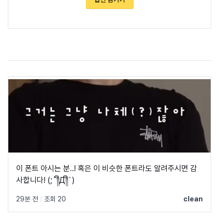
이 폰트 아시는 분..! 혹은 이 비슷한 폰트라도 알려주시면 감
사합니다! (;´༎ຶД༎ຶ`)
29분 전
|
조회 20
clean