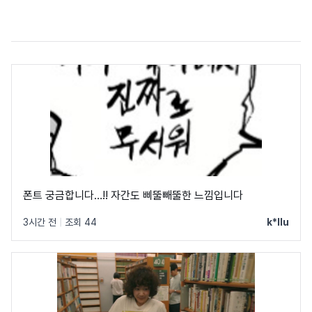
폰트 궁금합니다…!! 자간도 삐뚤빼뚤한 느낌입니다
3시간 전
|
조회 44
k*llu