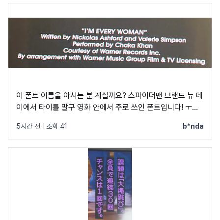
이 폰트 이름을 아시는 분 계실까요? 스파이더맨 브랜드 뉴 데
이에서 타이틀 말구 영화 안에서 주로 쓰인 폰트입니다! ㅜㅜ
크레딧이랑 지역 이름 자막에 쓰였었어요! C, Q가 정원에 가
5시간 전
|
조회 41
b*nda
깝고 t가 유독 가로가 짧아서 예쁘더라구요