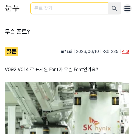
검색
무슨 폰트?
질문
m*ssi
|
2026/06/10
|
조회 235
|
신고
V092 V014 로 표시된 Font가 무슨 Font인가요?