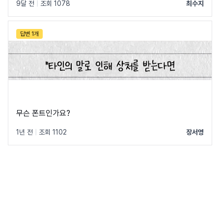
9달 전
|
조회 1078
최수지
답변 1개
무슨 폰트인가요?
1년 전
|
조회 1102
장서영