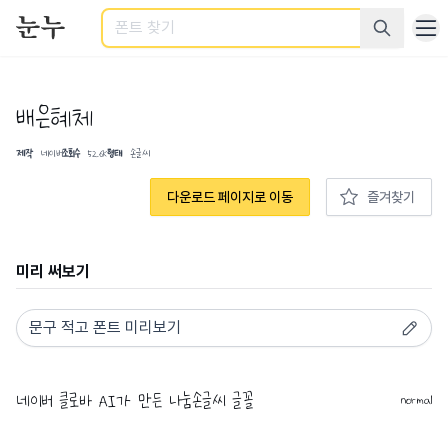
검색
배은혜체
제작
네이버
조회수
52.6K
형태
손글씨
다운로드 페이지로 이동
즐겨찾기
미리 써보기
normal