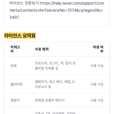
라이선스 전문보기 https://help.naver.com/support/con
tents/contents.nhn?serviceNo=1074&categoryNo=
3497
라이선스 요약표
카테고
허용 여
사용 범위
리
부
브로슈어, 포스터, 책, 잡지 및
인쇄
사용 가능
출판용 인쇄물 등
웹페이지, 광고 배너, 메일, E-
웹사이트
사용 가능
브로슈어 등
포장지
판매용 상품의 패키지
사용 가능
유튜브, CF, 상업영화, 뮤직비