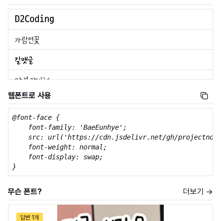
웹폰트로 사용
@font-face {

    font-family: 'BaeEunhye';

    src: url('https://cdn.jsdelivr.net/gh/projectnoon
    font-weight: normal;

    font-display: swap;

}
무슨 폰트?
더보기 →
답변 1개