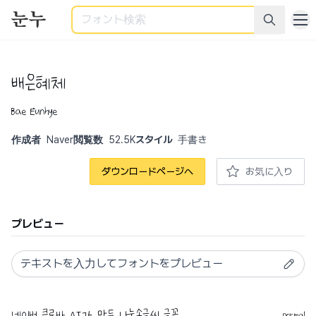
検索
배은혜체
Bae Eunhye
作成者
Naver
閲覧数
52.5K
スタイル
手書き
ダウンロードページへ
お気に入り
プレビュー
normal