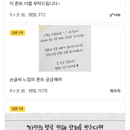
이 폰트 이름 부탁드립니다~
5ヶ月 前
|
閲覧 372
y*rim
ネイバーのすべてのフォントを見る →
답변 1개
손글씨 느낌의 폰트 궁금해여
9ヶ月 前
|
閲覧 1078
최수지
답변 1개