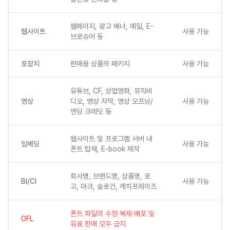
웹페이지, 광고 배너, 메일, E-
웹사이트
사용 가능
브로슈어 등
포장지
판매용 상품의 패키지
사용 가능
유튜브, CF, 상업영화, 뮤직비
영상
디오, 영상 자막, 영상 오프닝/
사용 가능
엔딩 크레딧 등
웹사이트 및 프로그램 서버 내
임베딩
사용 가능
폰트 탑재, E-book 제작
회사명, 브랜드명, 상품명, 로
BI/CI
사용 가능
고, 마크, 슬로건, 캐치프레이즈
폰트 파일의 수정·복제·배포 및
OFL
유료 판매 모두 금지