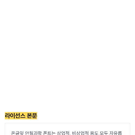
라이선스 본문
온글잎 안될과학 폰트는 상업적, 비상업적 용도 모두 자유롭