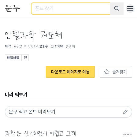
검색
안될과학 궤도체
제작
온글잎 X 안될과학
조회수
18.9K
형태
손글씨
삐뚤빼뚤
펜
다운로드 페이지로 이동
즐겨찾기
미리 써보기
normal