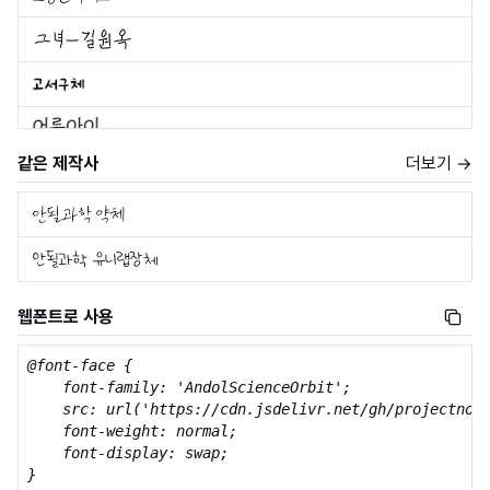
같은 제작사
더보기 →
웹폰트로 사용
@font-face {

    font-family: 'AndolScienceOrbit';

    src: url('https://cdn.jsdelivr.net/gh/projectnoon
    font-weight: normal;

    font-display: swap;

}