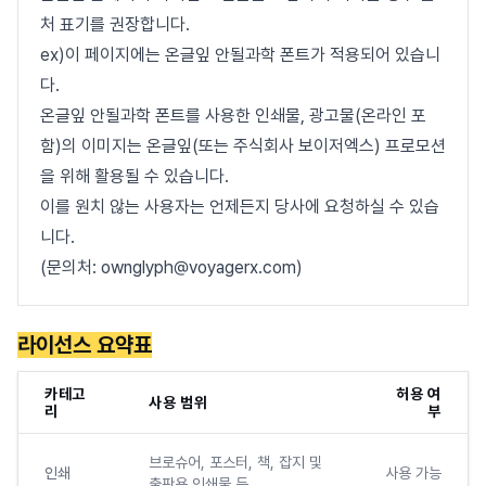
처 표기를 권장합니다.
ex)이 페이지에는 온글잎 안될과학 폰트가 적용되어 있습니
다.
온글잎 안될과학 폰트를 사용한 인쇄물, 광고물(온라인 포
함)의 이미지는 온글잎(또는 주식회사 보이저엑스) 프로모션
을 위해 활용될 수 있습니다.
이를 원치 않는 사용자는 언제든지 당사에 요청하실 수 있습
니다.
(문의처: ownglyph@voyagerx.com)
라이선스 요약표
카테고
허용 여
사용 범위
리
부
브로슈어, 포스터, 책, 잡지 및
인쇄
사용 가능
출판용 인쇄물 등