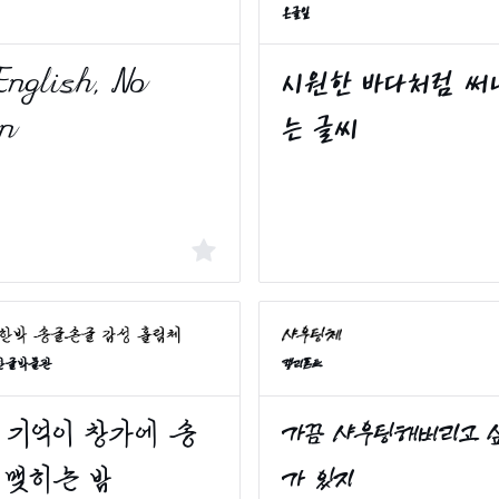
온글잎
립한글박물관
캘리폰트