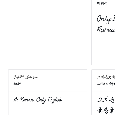
이범석
그리운 × 국
Cafe24