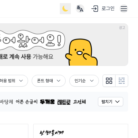
로그인
광고
허용 범위
폰트 형태
인기순
그리드 뷰
리스트 뷰
펼치기