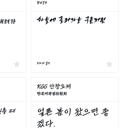
캘리폰트
3가지 굵기
한국저작권위원회