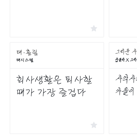
압둘라 X 그
태시스템