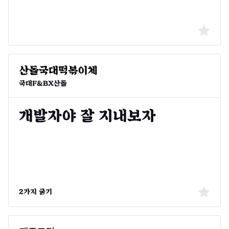
국대F&BX산돌
2가지 굵기