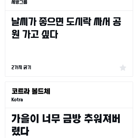
세방그룹
2가지 굵기
Kotra