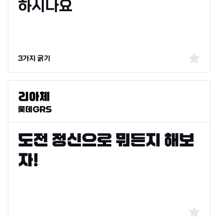
3가지 굵기
롯데GRS