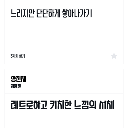
3가지 굵기
김양진