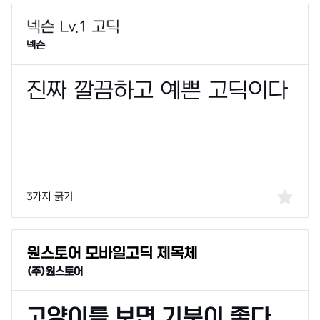
넥슨
3가지 굵기
(주)원스토어