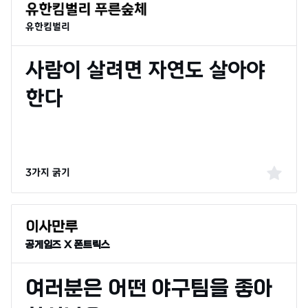
유한킴벌리
3가지 굵기
공게임즈 X 폰트릭스