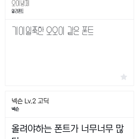
얼리폰트
넥슨