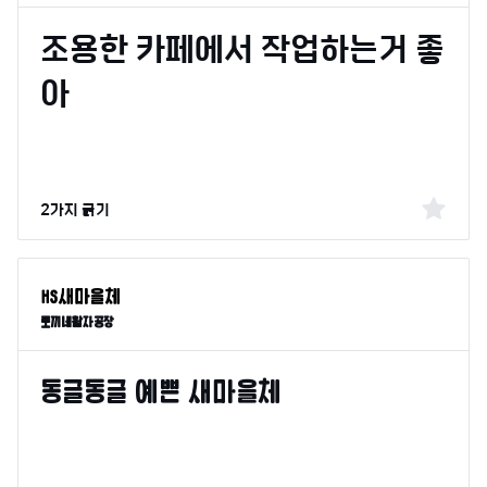
2가지 굵기
토끼네활자공장