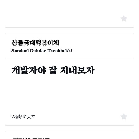
Sandool Gukdae Tteokbokki
2種類の太さ