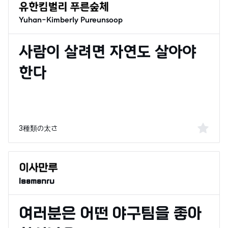
Yuhan-Kimberly Pureunsoop
3種類の太さ
Isamanru