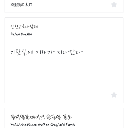
3種類の太さ
Incheon Education
Koldi Webtoon Maker Ongleif Font