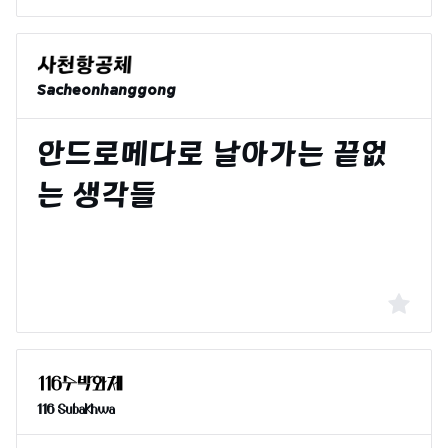
Sacheonhanggong
116 Subakhwa