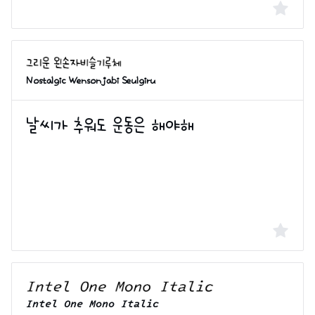
Nostalgic Wensonjabi Seulgiru
Intel One Mono Italic