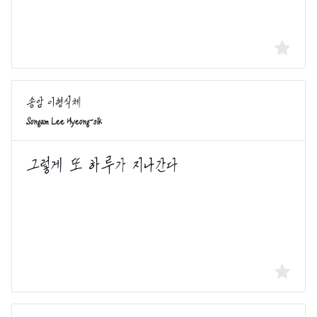
Songam Lee Hyeong-sik