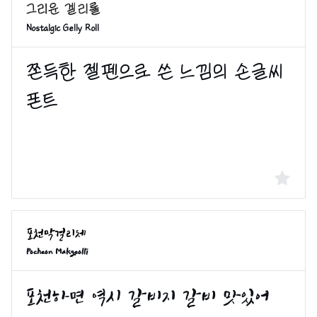
Nostalgic Gelly Roll
Pocheon Makgeolli