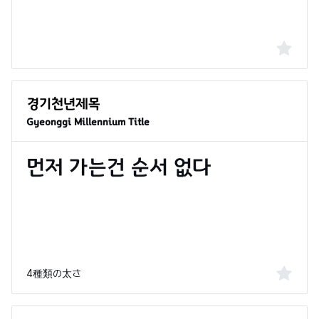
Gyeonggi Millennium Title
4種類の太さ