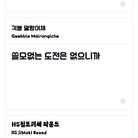
Geekble Malrangiche
HS Jibtoki Round