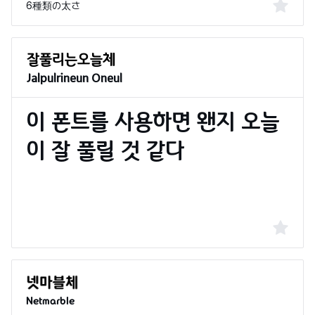
6種類の太さ
Jalpulrineun Oneul
Netmarble