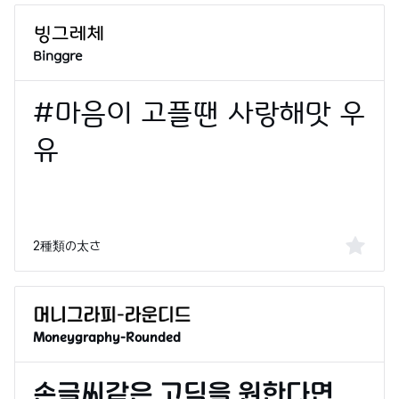
Binggre
2種類の太さ
Moneygraphy-Rounded