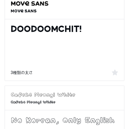
MOVE Sans
3種類の太さ
Cafe24 Meongi White