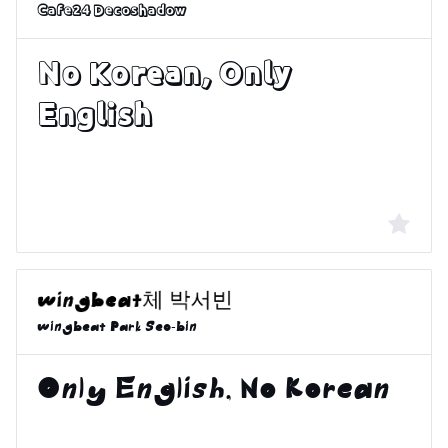
Cafe24 Decoshadow
wingbeat Park Seo-bin