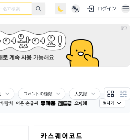
ログイン
광고
囲
フォントの種類
人気順
グリッドビュー
リストビ
펼치기