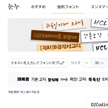
おすすめ
無料フォント
ヌンヌマ
商用利用可能なすべてのフォント - 様々なカテゴリーの商
サイズ
px
'코딩 폰트'
태그 필터 적용 중