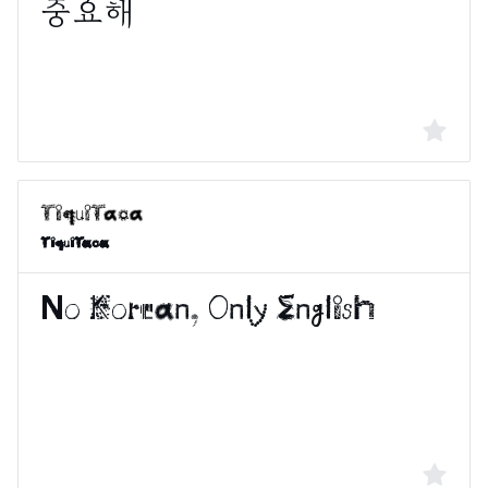
TiquiTaca