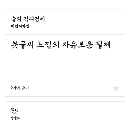
써밋디자인
2가지 굵기
상상토끼