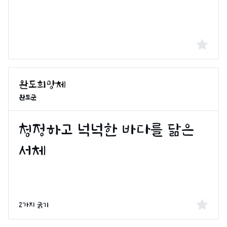
완도군
2가지 굵기