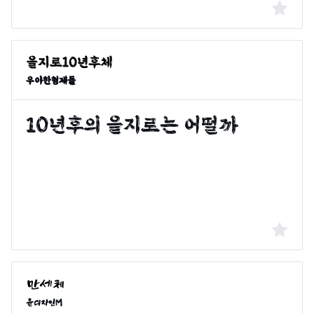
우아한형제들
윤디자인M