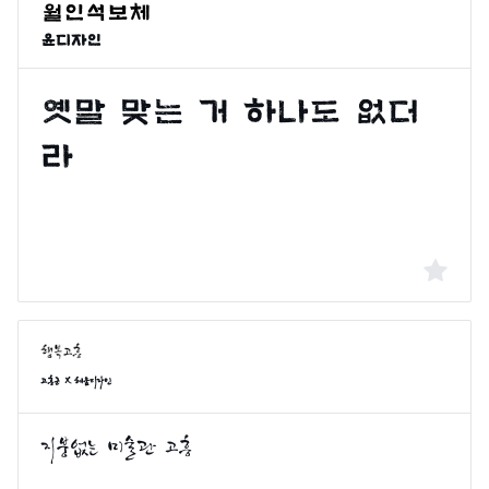
윤디자인
고흥군 X 헤움디자인