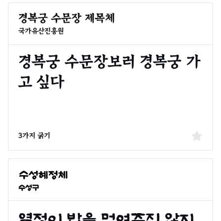
국가유산진흥원
3가지 굵기
수성구